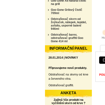
Goo Gone All natural čistič
na grill
Goo Gone Grilový čistič
709ml
Odstraňovač skvrn od
žvýkaček, nálepek, lepidel,
asfaltu, usporné balení
946ml
Odstraňovač barev,
Ho
odstraňovač graffiti Goo
Gone 414 ml
INFORMAČNÍ PANEL
28.01.2014 | NOVINKY
D
Připravujeme nové produkty.
Odstraňovač na skvrny od krve
POUŽ
a červeného vína.
Odstraňovač graffiti.
ANKETA
Zajímá Vás produkt na
vyčištění skvrn od krve ?