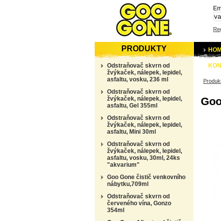
Em
Reg
PRODUKTY
HO
Odstraňovač skvrn od
KON
žvýkaček, nálepek, lepidel,
asfaltu, vosku, 236 ml
Produk
Odstraňovač skvrn od
žvýkaček, nálepek, lepidel,
Goo 
asfaltu, Gel 355ml
Odstraňovač skvrn od
žvýkaček, nálepek, lepidel,
asfaltu, Mini 30ml
Odstraňovač skvrn od
žvýkaček, nálepek, lepidel,
asfaltu, vosku, 30ml, 24ks
"akvarium"
Goo Gone čistič venkovního
nábytku,709ml
Odstraňovač skvrn od
červeného vína, Gonzo
354ml