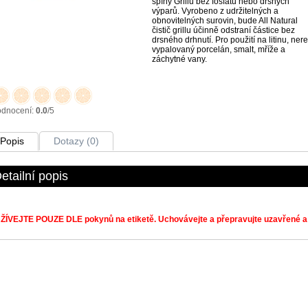
špíny Grillu bez fosfátů nebo drsných
výparů. Vyrobeno z udržitelných a
obnovitelných surovin, bude All Natural
čistič grillu účinně odstraní částice bez
drsného drhnutí. Pro použití na litinu, nere
vypalovaný porcelán, smalt, mříže a
záchytné vany.
dnocení:
0.0
/5
Popis
Dotazy (0)
etailní popis
ÍVEJTE POUZE DLE pokynů na etiketě. Uchovávejte a přepravujte uzavřené a 