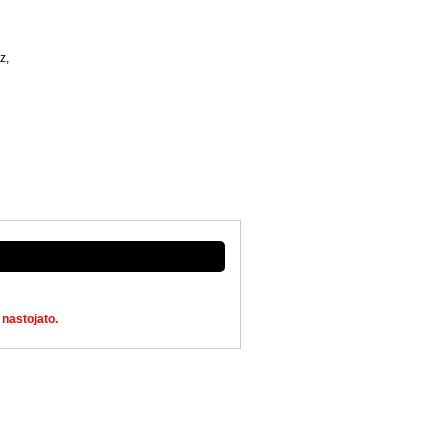
z,
nastojato.