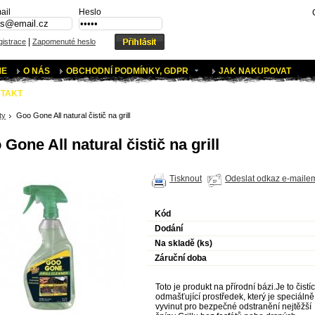
ail
Heslo
|
istrace
Zapomenuté heslo
ME
O NÁS
OBCHODNÍ PODMÍNKY, GDPR
JAK NAKUPOVAT
TAKT
ty
Goo Gone All natural čistič na grill
Gone All natural čistič na grill
Tisknout
Odeslat odkaz e-maile
Kód
Dodání
Na skladě (ks)
Záruční doba
Toto je produkt na přírodní bázi.Je to čistíc
odmašťující prostředek, který je speciálně
vyvinut pro bezpečné odstranění nejtěžší