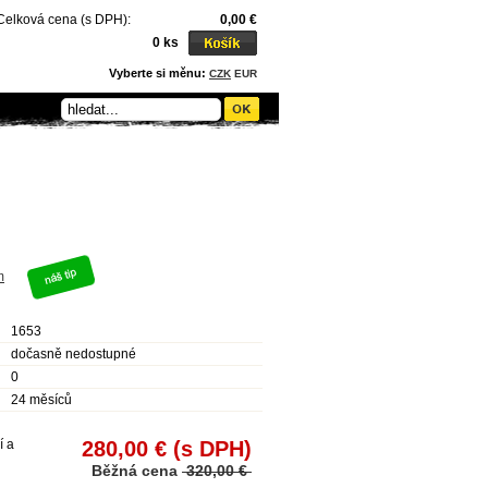
Celková cena (s DPH):
0,00 €
0 ks
Vyberte si měnu:
CZK
EUR
m
1653
dočasně nedostupné
0
24 měsíců
í a
280,00 €
(s DPH)
Běžná cena
320,00 €