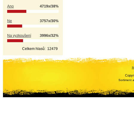
Ano
4719x/38%
Ne
3757x/30%
Na vyzkoušení
3996x/32%
Celkem hlasů:
12479
M
Copyr
Sortiment 