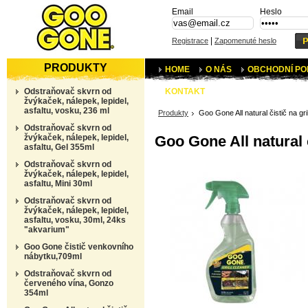
Email
Heslo
|
Registrace
Zapomenuté heslo
PRODUKTY
HOME
O NÁS
OBCHODNÍ PO
Odstraňovač skvrn od
KONTAKT
žvýkaček, nálepek, lepidel,
asfaltu, vosku, 236 ml
Produkty
Goo Gone All natural čistič na gril
Odstraňovač skvrn od
žvýkaček, nálepek, lepidel,
Goo Gone All natural č
asfaltu, Gel 355ml
Odstraňovač skvrn od
žvýkaček, nálepek, lepidel,
asfaltu, Mini 30ml
Odstraňovač skvrn od
žvýkaček, nálepek, lepidel,
asfaltu, vosku, 30ml, 24ks
"akvarium"
Goo Gone čistič venkovního
nábytku,709ml
Odstraňovač skvrn od
červeného vína, Gonzo
354ml