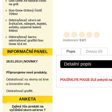
Goo Gone All natural čistič
na grill
Goo Gone Grilový čistič
709ml
Odstraňovač skvrn od
žvýkaček, nálepek, lepidel,
asfaltu, usporné balení
946ml
Odstraňovač barev,
Hodnocení:
0.0
/5
odstraňovač graffiti Goo
Gone 414 ml
Popis
Dotazy (0)
INFORMAČNÍ PANEL
28.01.2014 | NOVINKY
Detailní popis
Připravujeme nové produkty.
Odstraňovač na skvrny od krve
POUŽÍVEJTE POUZE DLE pokynů na et
a červeného vína.
Odstraňovač graffiti.
ANKETA
Zajímá Vás produkt na
vyčištění skvrn od krve ?