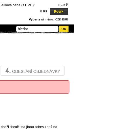
Celková cena (s DPH):
0,- Kč
0 ks
Vyberte si měnu:
CZK
EUR
 zboží doručit na jinou adresu než na