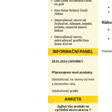
Goo Gone All natural čistič
na grill
Goo Gone Grilový čistič
709ml
Odstraňovač skvrn od
Nákup
žvýkaček, nálepek, lepidel,
asfaltu, usporné balení
946ml
Odstraňovač barev,
odstraňovač graffiti Goo
Gone 414 ml
INFORMAČNÍ PANEL
Podrobn
28.01.2014 | NOVINKY
Připravujeme nové produkty.
Odstraňovač na skvrny od krve
a červeného vína.
Odstraňovač graffiti.
ANKETA
Zajímá Vás produkt na
vyčištění skvrn od krve ?