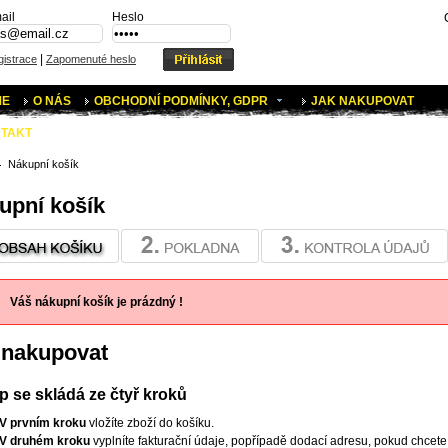
ail
Heslo
|
istrace
Zapomenuté heslo
ME
O NÁS
OBCHODNÍ PODMÍNKY, GDPR
JAK NAKUPOVAT
TAKT
Nákupní košík
upní košík
Váš nákupní košík je prázdný !
 nakupovat
 se skládá ze čtyř kroků
V prvním kroku
vložíte zboží do košíku.
V druhém kroku
vyplníte fakturační údaje, popřípadě dodací adresu, pokud chcete