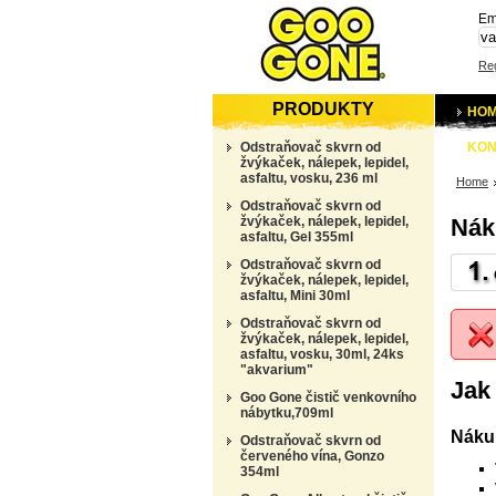
Em
Reg
PRODUKTY
HO
Odstraňovač skvrn od
KON
žvýkaček, nálepek, lepidel,
asfaltu, vosku, 236 ml
Home
Odstraňovač skvrn od
žvýkaček, nálepek, lepidel,
Nák
asfaltu, Gel 355ml
Odstraňovač skvrn od
žvýkaček, nálepek, lepidel,
asfaltu, Mini 30ml
Odstraňovač skvrn od
žvýkaček, nálepek, lepidel,
asfaltu, vosku, 30ml, 24ks
"akvarium"
Jak
Goo Gone čistič venkovního
nábytku,709ml
Nákup
Odstraňovač skvrn od
červeného vína, Gonzo
354ml