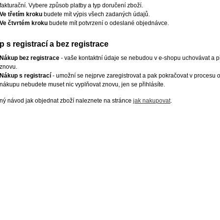
fakturační. Vybere způsob platby a typ doručení zboží.
Ve třetím kroku
budete mít výpis všech zadaných údajů.
Ve čtvrtém kroku
budete mít potvrzení o odeslané objednávce.
 s registrací a bez registrace
Nákup bez registrace
- vaše kontaktní údaje se nebudou v e-shopu uchovávat a př
znovu.
Nákup s registrací
- umožní se nejprve zaregistrovat a pak pokračovat v procesu o
nákupu nebudete muset nic vyplňovat znovu, jen se přihlásíte.
ý návod jak objednat zboží naleznete na stránce
jak nakupovat
.